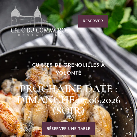
contenu
principal
RÉSERVER
CUISSES DE GRENOUILLES À
VOLONTÉ
PROCHAINE DATE :
DIMANCHE 07.06.2026
(SOIR)
RÉSERVER UNE TABLE