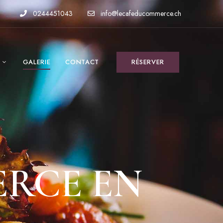
0244451043
info@lecafeducommerce.ch
GALERIE
CONTACT
RÉSERVER
ERCE EN